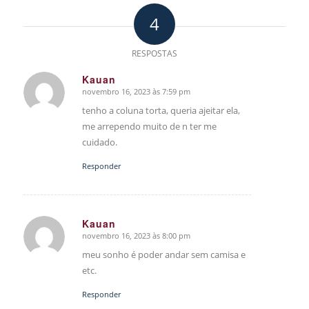
4
RESPOSTAS
Kauan
novembro 16, 2023 às 7:59 pm
says:
tenho a coluna torta, queria ajeitar ela,
me arrependo muito de n ter me
cuidado.
Responder
Kauan
novembro 16, 2023 às 8:00 pm
says:
meu sonho é poder andar sem camisa e
etc.
Responder