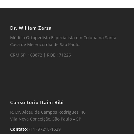
Dr. William Zarza
Médico Ortopedista Especialista em Coluna na Santa
Casa de Misericórdia de São Paulo.
CRM SP: 163872 | RQE : 71226
Consultório Itaim Bibi
R. Dr. Alceu de Campos Rodrigues, 46
Vila Nova Conceição, São Paulo – SP
Contato
: (11) 97218-1529