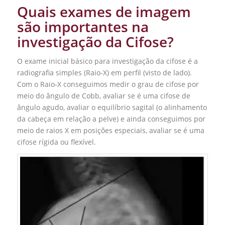
Quais exames de imagem
são importantes na
investigação da Cifose?
O exame inicial básico para investigação da cifose é a
radiografia simples (Raio-X) em perfil (visto de lado).
Com o Raio-X conseguimos medir o grau de cifose por
meio do ângulo de Cobb, avaliar se é uma cifose de
ângulo agudo, avaliar o equilíbrio sagital (o alinhamento
da cabeça em relação a pelve) e ainda conseguimos por
meio de raios X em posições especiais, avaliar se é uma
cifose rígida ou flexível.