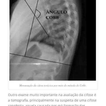
Mensuração da cifose torácica por meio do método de Cobb.
Outro exame muito importante na avaliação da cifose é
a tomografia, principalmente na suspeita de uma cifose
congênita, aquela causada por má formação das