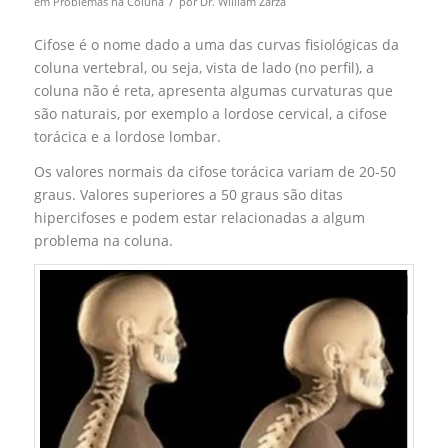
/
em
Problemas na Coluna
por
Dr. William Zarza
Cifose é o nome dado a uma das curvas fisiológicas da
coluna vertebral, ou seja, vista de lado (no perfil), a
coluna não é reta, apresenta algumas curvaturas que
são naturais, por exemplo a lordose cervical, a cifose
torácica e a lordose lombar.
Os valores normais da cifose torácica variam de 20-50
graus. Valores superiores a 50 graus são ditas
hipercifoses e podem estar relacionadas a algum
problema na coluna.