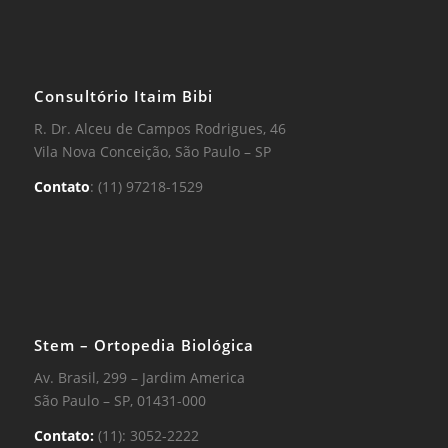
Consultório Itaim Bibi
R. Dr. Alceu de Campos Rodrigues, 46
Vila Nova Conceição, São Paulo – SP
Contato
: (11) 97218-1529
Stem – Ortopedia Biológica
Av. Brasil, 299 – Jardim America
São Paulo – SP, 01431-000
Contato:
(11): 3052-2222