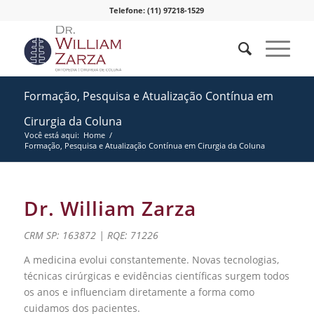
Telefone: (11) 97218-1529
Formação, Pesquisa e Atualização Contínua em
Cirurgia da Coluna
Você está aqui:
Home
/
Formação, Pesquisa e Atualização Contínua em Cirurgia da Coluna
Dr. William Zarza
CRM SP: 163872 | RQE: 71226
A medicina evolui constantemente. Novas tecnologias,
técnicas cirúrgicas e evidências científicas surgem todos
os anos e influenciam diretamente a forma como
cuidamos dos pacientes.