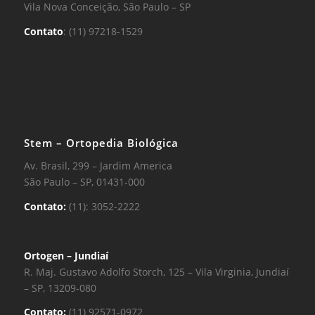
Vila Nova Conceição, São Paulo – SP
Contato
: (11) 97218-1529
Stem – Ortopedia Biológica
Av. Brasil, 299 – Jardim America
São Paulo – SP, 01431-000
Contato:
(11): 3052-2222
Ortogen – Jundiaí
R. Maj. Gustavo Adolfo Storch, 125 – Vila Virginia, Jundiaí
– SP, 13209-080
Contato:
(11) 92571-0972