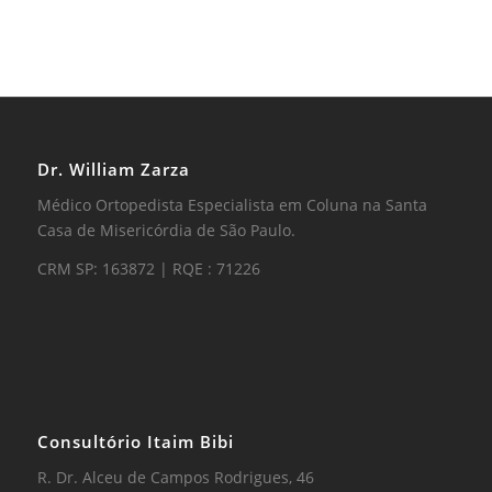
Dr. William Zarza
Médico Ortopedista Especialista em Coluna na Santa
Casa de Misericórdia de São Paulo.
CRM SP: 163872 | RQE : 71226
Consultório Itaim Bibi
R. Dr. Alceu de Campos Rodrigues, 46