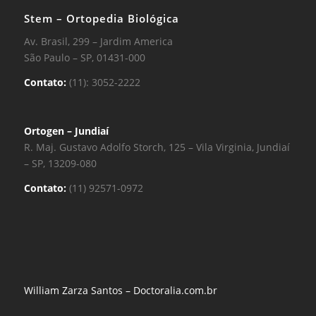
Stem – Ortopedia Biológica
Av. Brasil, 299 – Jardim America
São Paulo – SP, 01431-000
Contato:
(11): 3052-2222
Ortogen – Jundiaí
R. Maj. Gustavo Adolfo Storch, 125 – Vila Virginia, Jundiaí
– SP, 13209-080
Contato:
(11) 92571-0972
William Zarza Santos – Doctoralia.com.br