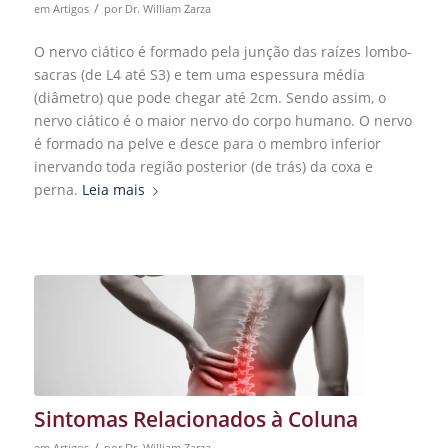
/
em
Artigos
por
Dr. William Zarza
O nervo ciático é formado pela junção das raízes lombo-
sacras (de L4 até S3) e tem uma espessura média
(diâmetro) que pode chegar até 2cm. Sendo assim, o
nervo ciático é o maior nervo do corpo humano. O nervo
é formado na pelve e desce para o membro inferior
inervando toda região posterior (de trás) da coxa e
perna.
Leia mais
Sintomas Relacionados à Coluna
/
em
Artigos
por
Dr. William Zarza