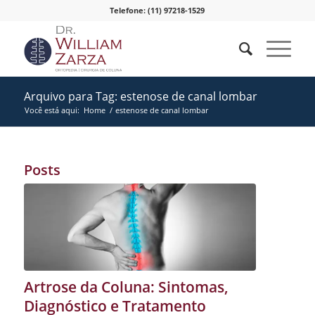
Telefone: (11) 97218-1529
Arquivo para Tag: estenose de canal lombar
Você está aqui:
Home
/
estenose de canal lombar
Posts
Artrose da Coluna: Sintomas,
Diagnóstico e Tratamento