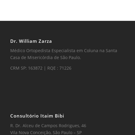
Dr. William Zarza
Médico Ortopedista Especialista em Coluna na Santa
Casa de Misericórdia de São Paulo.
CRM SP: 163872 | RQE : 71226
Consultório Itaim Bibi
R. Dr. Alceu de Campos Rodrigues, 46
Vila Nova Conceição, São Paulo – SP