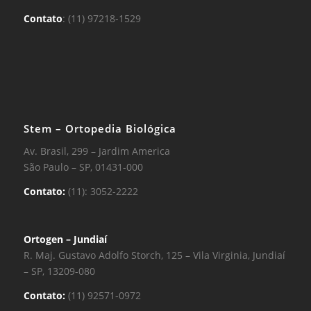
Contato
: (11) 97218-1529
Stem – Ortopedia Biológica
Av. Brasil, 299 – Jardim America
São Paulo – SP, 01431-000
Contato:
(11): 3052-2222
Ortogen – Jundiaí
R. Maj. Gustavo Adolfo Storch, 125 – Vila Virginia, Jundiaí
– SP, 13209-080
Contato:
(11) 92571-0972