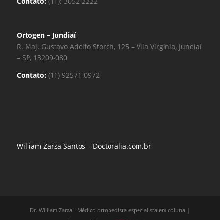
Contato:
(11): 3052-2222
Ortogen – Jundiaí
R. Maj. Gustavo Adolfo Storch, 125 – Vila Virginia, Jundiaí
– SP, 13209-080
Contato:
(11) 92571-0972
William Zarza Santos – Doctoralia.com.br
Dr. William Zarza - Médico ortopedista especialista em coluna |