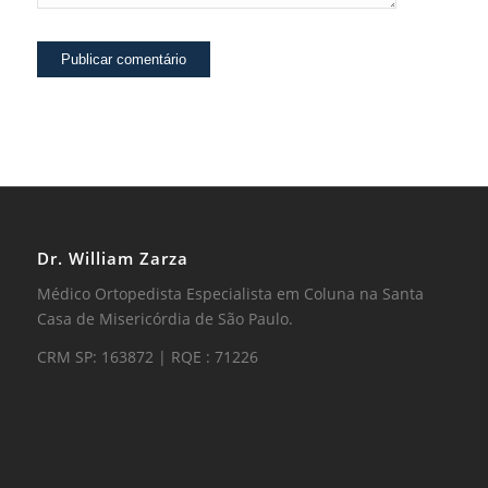
Dr. William Zarza
Médico Ortopedista Especialista em Coluna na Santa
Casa de Misericórdia de São Paulo.
CRM SP: 163872 | RQE : 71226