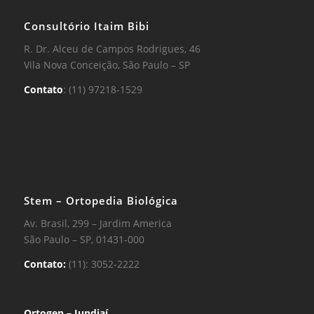
Consultório Itaim Bibi
R. Dr. Alceu de Campos Rodrigues, 46
Vila Nova Conceição, São Paulo – SP
Contato
: (11) 97218-1529
Stem – Ortopedia Biológica
Av. Brasil, 299 – Jardim America
São Paulo – SP, 01431-000
Contato:
(11): 3052-2222
Ortogen – Jundiaí