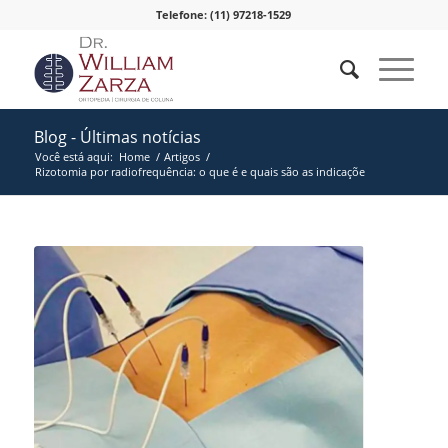
Telefone: (11) 97218-1529
Blog - Últimas notícias
Você está aqui:
Home
/
Artigos
/
Rizotomia por radiofrequência: o que é e quais são as indicaçõe