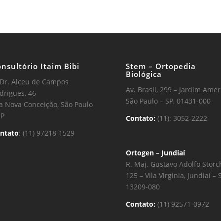
nsultório Itaim Bibi
Stem – Ortopedia
Biológica
 Dr. Alceu de Campos
Av. Brasil, 299 – Jardim Amer
drigues, 46
São Paulo – SP, 01431-000
la Nova Conceição, São Paulo
SP
Contato:
(11): 3052-2222
ntato
: (11) 97218-1529
Ortogen – Jundiaí
R. Maj. Gustavo Adolfo Storc
125 – Vila Virginia, Jundiaí – 
13209-080
Contato:
(11) 92571-0972