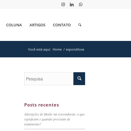
COLUNA
ARTIGOS
CONTATO
Você está aqui:
Home
/
espondilose
Posts recentes
Alterações de Modic na ressonância: o que
significam e quando precisam de
tratamento?