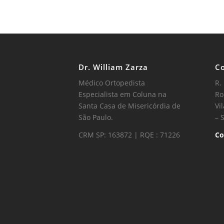
Dr. William Zarza
Co
Médico Ortopedista
R.
Especialista em Coluna na
Ro
Santa Casa de Misericórdia de
Vi
São Paulo.
– 
CRM SP: 163872 | RQE : 71226
Co