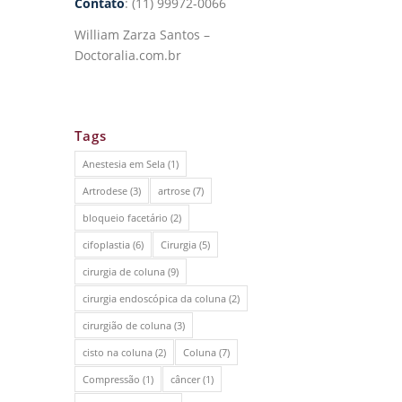
Contato
: (11) 99972-0066
William Zarza Santos –
Doctoralia.com.br
Tags
Anestesia em Sela
(1)
Artrodese
(3)
artrose
(7)
bloqueio facetário
(2)
cifoplastia
(6)
Cirurgia
(5)
cirurgia de coluna
(9)
cirurgia endoscópica da coluna
(2)
cirurgião de coluna
(3)
cisto na coluna
(2)
Coluna
(7)
Compressão
(1)
câncer
(1)