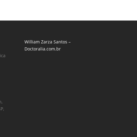
William Zarza Santos –
Doctoralia.com.br
ica
h,
SP,