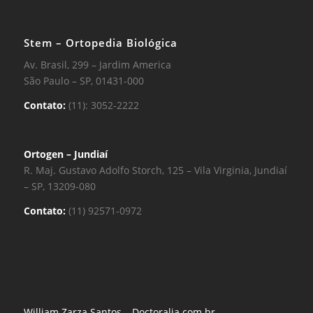
Stem – Ortopedia Biológica
Av. Brasil, 299 – Jardim America
São Paulo – SP, 01431-000
Contato:
(11): 3052-2222
Ortogen – Jundiaí
R. Maj. Gustavo Adolfo Storch, 125 – Vila Virginia, Jundiaí
– SP, 13209-080
Contato:
(11) 92571-0972
William Zarza Santos – Doctoralia.com.br