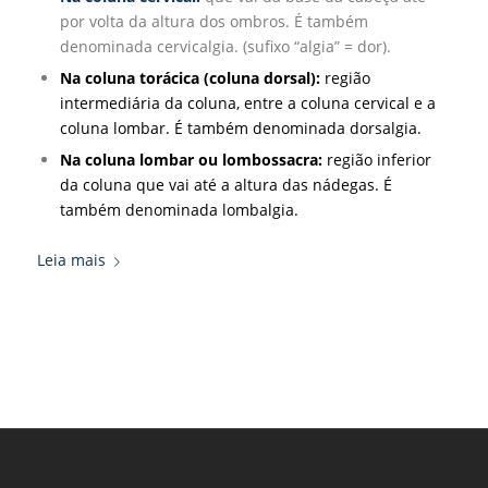
por volta da altura dos ombros. É também
denominada cervicalgia. (sufixo “algia” = dor).
Na coluna torácica (coluna dorsal):
região
intermediária da coluna, entre a coluna cervical e a
coluna lombar. É também denominada dorsalgia.
Na coluna lombar ou lombossacra:
região inferior
da coluna que vai até a altura das nádegas. É
também denominada lombalgia.
Leia mais