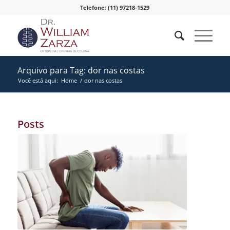
Telefone: (11) 97218-1529
Arquivo para Tag: dor nas costas
Você está aqui:
Home
/
dor nas costas
Posts