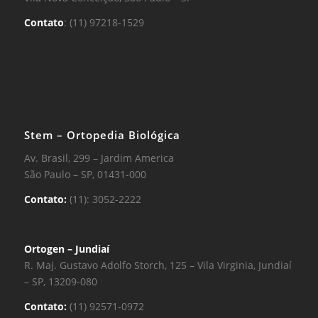
Contato
: (11) 97218-1529
Stem – Ortopedia Biológica
Av. Brasil, 299 – Jardim America
São Paulo – SP, 01431-000
Contato:
(11): 3052-2222
Ortogen – Jundiaí
R. Maj. Gustavo Adolfo Storch, 125 – Vila Virginia, Jundiaí
– SP, 13209-080
Contato:
(11) 92571-0972