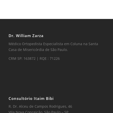
Dr. William Zarza
Médico Ortopedista Especialista em Coluna na Santa
Casa de Misericórdia de São Paulo.
CRM SP: 163872 | RQE : 71226
Consultório Itaim Bibi
R. Dr. Alceu de Campos Rodrigues, 46
Vila Nova Conceição, São Paulo – SP