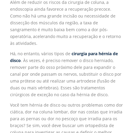
Além de reduzir os riscos da cirurgia de coluna, a
endoscopia ainda favorece a recuperação precoce.
Como não há uma grande incisão ou necessidade de
dissecção dos músculos da região, a taxa de
sangramento é muito baixa bem como a dor pós-
operatória, acelerando muito a recuperação e o retorno
às atividades.
Há, no entanto, vários tipos de
cirurgia para hérnia de
disco
. Às vezes, é preciso remover o disco herniado,
remover parte do osso próximo dele para expandir o
canal por onde passam os nervos, substituir o disco por
uma prótese ou até realizar uma artrodese (fusão de
duas ou mais vértebras). Esses são tratamentos
cirúrgicos de exceção no caso da hérnia de disco.
Você tem hérnia de disco ou outros problemas como dor
ciática, dor na coluna lombar, dor nas costas que irradia
para as pernas ou dor no pescoço que irradia para os
braços? Se sim, você deve buscar um ortopedista de
coluna para investigar as causas e definir o melhor