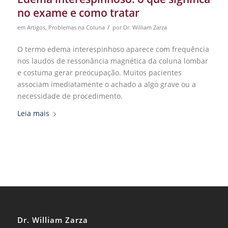
no exame e como tratar
/
em
Artigos
,
Problemas na Coluna
por
Dr. William Zarza
O termo edema interespinhoso aparece com frequência
nos laudos de ressonância magnética da coluna lombar
e costuma gerar preocupação. Muitos pacientes
associam imediatamente o achado a algo grave ou a
necessidade de procedimento.
Leia mais
Dr. William Zarza