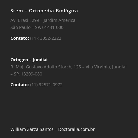
Stem – Ortopedia Biológica
Av. Brasil, 299 – Jardim America
São Paulo – SP, 01431-000
Contato:
(11): 3052-2222
Ortogen – Jundiaí
R. Maj. Gustavo Adolfo Storch, 125 – Vila Virginia, Jundiaí
– SP, 13209-080
Contato:
(11) 92571-0972
William Zarza Santos – Doctoralia.com.br