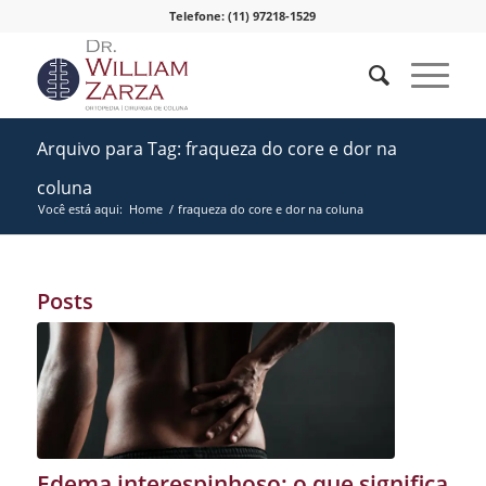
Telefone: (11) 97218-1529
Arquivo para Tag: fraqueza do core e dor na
coluna
Você está aqui:
Home
/
fraqueza do core e dor na coluna
Posts
Edema interespinhoso: o que significa