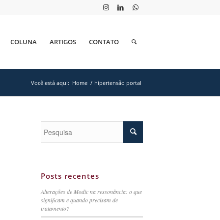
COLUNA
ARTIGOS
CONTATO
Você está aqui:
Home
/
hipertensão portal
Posts recentes
Alterações de Modic na ressonância: o que
significam e quando precisam de
tratamento?