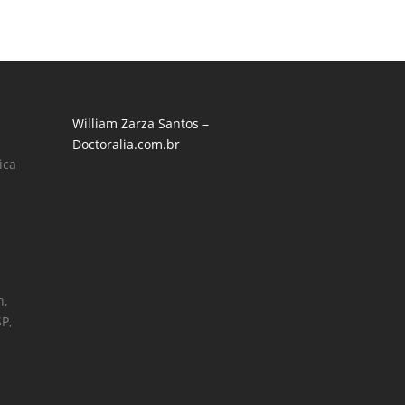
William Zarza Santos –
Doctoralia.com.br
ica
h,
SP,