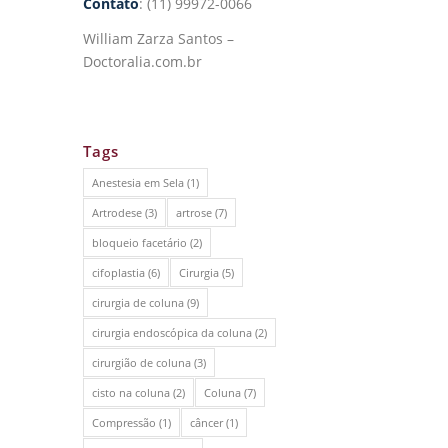
Contato
: (11) 99972-0066
William Zarza Santos –
Doctoralia.com.br
Tags
Anestesia em Sela
(1)
Artrodese
(3)
artrose
(7)
bloqueio facetário
(2)
cifoplastia
(6)
Cirurgia
(5)
cirurgia de coluna
(9)
cirurgia endoscópica da coluna
(2)
cirurgião de coluna
(3)
cisto na coluna
(2)
Coluna
(7)
Compressão
(1)
câncer
(1)