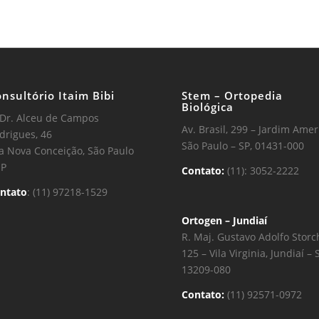
nsultório Itaim Bibi
Stem – Ortopedia
Biológica
 Dr. Alceu de Campos
Av. Brasil, 299 – Jardim Amer
drigues, 46
São Paulo – SP, 01431-000
la Nova Conceição, São Paulo
SP
Contato:
(11): 3052-2222
ntato
: (11) 97218-1529
Ortogen – Jundiaí
R. Maj. Gustavo Adolfo Storc
125 – Vila Virginia, Jundiaí – 
13209-080
Contato:
(11) 92571-0972