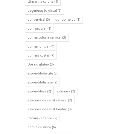
câncer na coluna
(1)
degeneração discal
(3)
dor cervical
(3)
dor do nervo
(1)
dor medular
(1)
dor na coluna cervical
(3)
dor na lombar
(4)
dor nas costas
(7)
Dor no glúteo
(3)
espondilodiscite
(2)
espondilolistese
(2)
espondilose
(2)
estenose
(2)
estenose de canal cervical
(2)
estenose de canal lombar
(3)
fratura vertebral
(2)
hérnia de disco
(6)