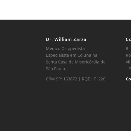
Dr. William Zarza
Co
Médico Ortopedista
R.
Especialista em Coluna na
Ro
Santa Casa de Misericórdia de
Vi
São Paulo.
– 
CRM SP: 163872 | RQE : 71226
Co