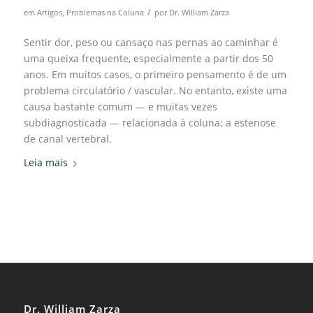
/
em
Artigos
,
Problemas na Coluna
por
Dr. William Zarza
Sentir dor, peso ou cansaço nas pernas ao caminhar é
uma queixa frequente, especialmente a partir dos 50
anos. Em muitos casos, o primeiro pensamento é de um
problema circulatório / vascular. No entanto, existe uma
causa bastante comum — e muitas vezes
subdiagnosticada — relacionada à coluna: a estenose
de canal vertebral.
Leia mais
Dr. William Zarza