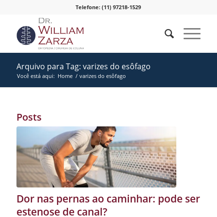
Telefone: (11) 97218-1529
Arquivo para Tag: varizes do esôfago
Você está aqui:
Home
/
varizes do esôfago
Posts
Dor nas pernas ao caminhar: pode ser
estenose de canal?