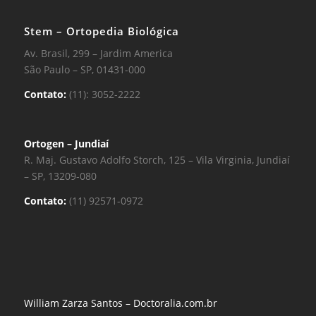
Stem – Ortopedia Biológica
Av. Brasil, 299 – Jardim America
São Paulo – SP, 01431-000
Contato:
(11): 3052-2222
Ortogen – Jundiaí
R. Maj. Gustavo Adolfo Storch, 125 – Vila Virginia, Jundiaí
– SP, 13209-080
Contato:
(11) 92571-0972
William Zarza Santos – Doctoralia.com.br