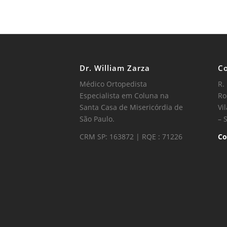
Dr. William Zarza
Co
Médico Ortopedista
R.
Especialista em Coluna na
Ro
Santa Casa de Misericórdia de
Vi
São Paulo.
– 
CRM SP: 163872 | RQE : 71226
Co