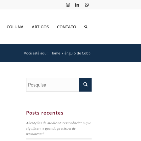
COLUNA
ARTIGOS
CONTATO
Você está aqui:
Home
/
ângulo de Cobb
Posts recentes
Alterações de Modic na ressonância: o que
significam e quando precisam de
tratamento?