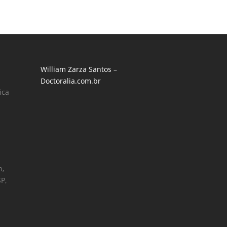
William Zarza Santos –
Doctoralia.com.br
ica
h,
SP,