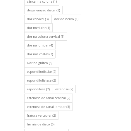
câncer na coluna
(1)
degeneração discal
(3)
dor cervical
(3)
dor do nervo
(1)
dor medular
(1)
dor na coluna cervical
(3)
dor na lombar
(4)
dor nas costas
(7)
Dor no glúteo
(3)
espondilodiscite
(2)
espondilolistese
(2)
espondilose
(2)
estenose
(2)
estenose de canal cervical
(2)
estenose de canal lombar
(3)
fratura vertebral
(2)
hérnia de disco
(6)