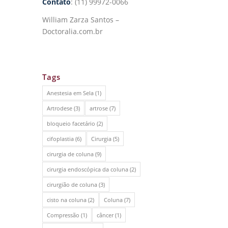
Contato
: (11) 99972-0066
William Zarza Santos –
Doctoralia.com.br
Tags
Anestesia em Sela
(1)
Artrodese
(3)
artrose
(7)
bloqueio facetário
(2)
cifoplastia
(6)
Cirurgia
(5)
cirurgia de coluna
(9)
cirurgia endoscópica da coluna
(2)
cirurgião de coluna
(3)
cisto na coluna
(2)
Coluna
(7)
Compressão
(1)
câncer
(1)