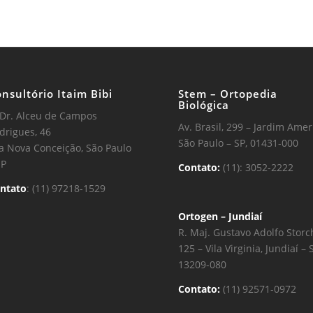
nsultório Itaim Bibi
Stem – Ortopedia
Biológica
 Dr. Alceu de Campos
Av. Brasil, 299 – Jardim Amer
drigues, 46
São Paulo – SP, 01431-000
la Nova Conceição, São Paulo
SP
Contato:
(11): 3052-2222
ntato
: (11) 97218-1529
Ortogen – Jundiaí
R. Maj. Gustavo Adolfo Storc
125 – Vila Virginia, Jundiaí – 
13209-080
Contato:
(11) 92571-0972